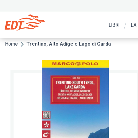
Salta
al
Menu
contenuto
secondario
principale
LIBRI
LA
Home
Trentino, Alto Adige e Lago di Garda
Briciole
di
pane