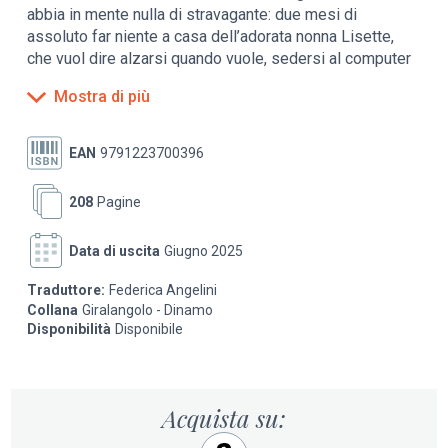
abbia in mente nulla di stravagante: due mesi di
assoluto far niente a casa dell’adorata nonna Lisette,
che vuol dire alzarsi quando vuole, sedersi al computer
a scaricare film e chattare con gli amici e venire
Mostra di più
rimpinzato di prelibatezze.
Troppo bello per essere vero, e infatti l’imprevisto è in
EAN
9791223700396
agguato e la vacanza non sarà così perfetta. Un
divertente romanzo di formazione dove l’umorismo e la
208
Pagine
sottile ironia del giovane protagonista svelano anche
nelle situazioni più problematiche un aspetto comico e
Data di uscita
Giugno 2025
dissacrante.
Traduttore:
Federica Angelini
Collana
Giralangolo - Dinamo
Disponibilità
Disponibile
Acquista su: