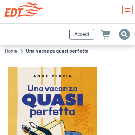
Salta
al
contenuto
principale
Accedi
Home
Una vacanza quasi perfetta
Briciole
di
pane