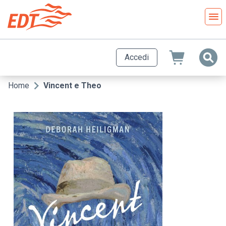
Salta
al
contenuto
principale
Accedi
Home
Vincent e Theo
Briciole
di
pane