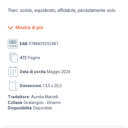
Theo: solido, equilibrato, affidabile, perdutamente solo.
Il romanzo della vita dei fratelli Van Gogh, la storia di un
Mostra di più
rapporto tempestoso, appassionato, fondamentale.
Un'opera d'arte in sé.
EAN
9788859292487
472
Pagine
Data di uscita
Maggio 2024
Dimensioni
13,5 x 20,5
Traduttore:
Aurelia Martelli
Collana
Giralangolo - Dinamo
Disponibilità
Disponibile