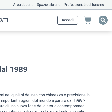
Area docenti
Spazio Librerie
Professionisti del turismo
ATTI
Accedi
dal 1989
nei quali si delinea con chiarezza e precisione la
ù importanti regioni del mondo a partire dal 1989 ?
ura di una nuova fase della storia contemporanea.
tto complessivo di quanto sta accadendo su scala