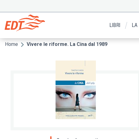
Salta
al
Menu
contenuto
secondario
principale
LIBRI
LA
Home
Vivere le riforme. La Cina dal 1989
Briciole
di
pane