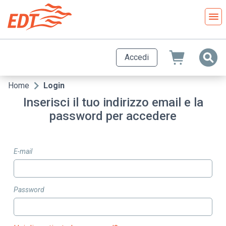
Salta
al
contenuto
principale
Accedi
Home
Login
Briciole
Inserisci il tuo indirizzo email e la
di
password per accedere
pane
E-mail
Password