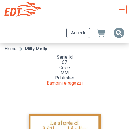
Salta
al
contenuto
principale
Accedi
Home
Milly Molly
Briciole
Serie Id
di
67
pane
Code
MM
Publisher
Bambini e ragazzi