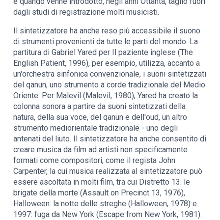
e quando venne introdotto, negli anni Ottanta, tagliò fuori
dagli studi di registrazione molti musicisti.
Il sintetizzatore ha anche reso più accessibile il suono
di strumenti provenienti da tutte le parti del mondo. La
partitura di Gabriel Yared per Il paziente inglese (The
English Patient, 1996), per esempio, utilizza, accanto a
un'orchestra sinfonica convenzionale, i suoni sintetizzati
del qanun, uno strumento a corde tradizionale del Medio
Oriente. Per Malevil (Malevil, 1980), Yared ha creato la
colonna sonora a partire da suoni sintetizzati della
natura, della sua voce, del qanun e dell'oud, un altro
strumento mediorientale tradizionale - uno degli
antenati del liuto. Il sintetizzatore ha anche consentito di
creare musica da film ad artisti non specificamente
formati come compositori, come il regista John
Carpenter, la cui musica realizzata al sintetizzatore può
essere ascoltata in molti film, tra cui Distretto 13: le
brigate della morte (Assault on Precinct 13, 1976),
Halloween: la notte delle streghe (Halloween, 1978) e
1997: fuga da New York (Escape from New York, 1981).