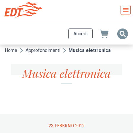
Salta
al
contenuto
principale
Accedi
Home
Approfondimenti
Musica elettronica
Briciole
di
Musica elettronica
pane
23 FEBBRAIO 2012