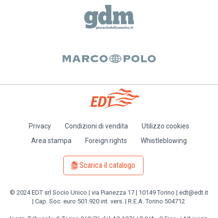
Privacy
Condizioni di vendita
Utilizzo cookies
Piè
Area stampa
Foreign rights
Whistleblowing
di
pagina
Scarica il catalogo
© 2024 EDT srl Socio Unico | via Pianezza 17 | 10149 Torino | edt@edt.it
| Cap. Soc. euro 501.920 int. vers. | R.E.A. Torino 504712