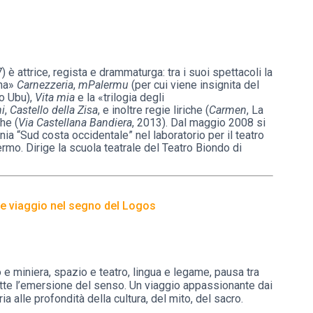
è attrice, regista e drammaturga: tra i suoi spettacoli la
ana»
Carnezzeria
,
mPalermu
(per cui viene insignita del
o Ubu),
Vita mia
e la «trilogia degli
ni
,
Castello della Zisa
, e inoltre regie liriche (
Carmen
, La
he (
Via Castellana Bandiera
, 2013). Dal maggio 2008 si
ia “Sud costa occidentale” nel laboratorio per il teatro
ermo. Dirige la scuola teatrale del Teatro Biondo di
e viaggio nel segno del Logos
 e miniera, spazio e teatro, lingua e legame, pausa tra
ette l’emersione del senso. Un viaggio appassionante dai
ria alle profondità della cultura, del mito, del sacro.