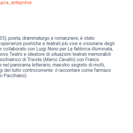
5), poeta, drammaturgo e romanziere, è stato
esperienze poetiche e teatrali più vive e visionarie degli
er collaborato con Luigi Nono per
La fabbrica illuminata
,
 Nuovo Teatro e ideatore di situazioni teatrali memorabili
chiatrico di Trieste (
Marco Cavallo
) con Franco
e nel panorama letterario, maestro segreto di molti,
i del tutto controcorrente: il raccontare come farmaco
ni Pacchiano).