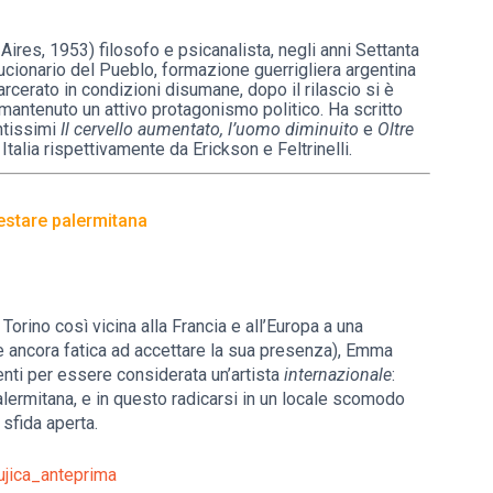
ires, 1953) filosofo e psicanalista, negli anni Settanta
lucionario del Pueblo, formazione guerrigliera argentina
arcerato in condizioni disumane, dopo il rilascio si è
a mantenuto un attivo protagonismo politico. Ha scritto
entissimi
Il cervello aumentato, l’uomo diminuito
e
Oltre
n Italia rispettivamente da Erickson e Feltrinelli.
estare palermitana
 Torino così vicina alla Francia e all’Europa a una
e ancora fatica ad accettare la sua presenza), Emma
enti per essere considerata un’artista
internazionale
:
alermitana, e in questo radicarsi in un locale scomodo
 sfida aperta.