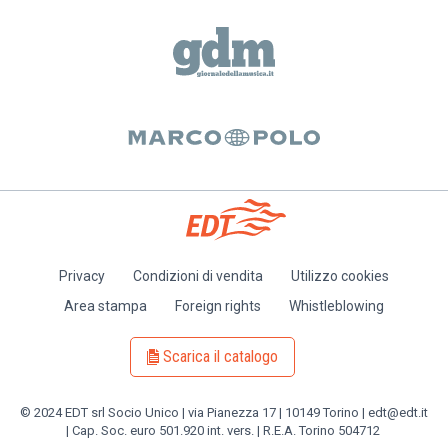
Privacy
Condizioni di vendita
Utilizzo cookies
Piè
Area stampa
Foreign rights
Whistleblowing
di
pagina
Scarica il catalogo
© 2024 EDT srl Socio Unico | via Pianezza 17 | 10149 Torino | edt@edt.it
| Cap. Soc. euro 501.920 int. vers. | R.E.A. Torino 504712