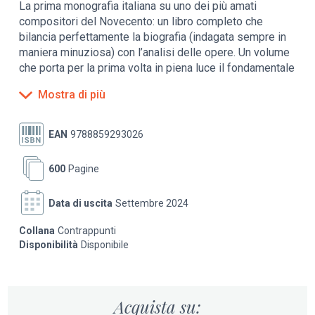
La prima monografia italiana su uno dei più amati
compositori del Novecento: un libro completo che
bilancia perfettamente la biografia (indagata sempre in
maniera minuziosa) con l’analisi delle opere. Un volume
che porta per la prima volta in piena luce il fondamentale
incontro di Britten con il sistema esoterico del poeta
Mostra di più
irlandese William Butler Yeats, nonché l’incidenza del
sentimento religioso su tutta la matura produzione
vocale da camera e operistica. L’autore colloca l’analisi
EAN
9788859293026
delle composizioni sempre nel contesto dettagliato
degli accadimenti storici e conduce un’analisi accurata e
600
Pagine
severa delle problematiche relative alla politica interna
ed estera della Gran Bretagna del Novecento. Un’inedita
Data di uscita
Settembre 2024
attenzione è inoltre dedicata al Britten interprete e
concertista.
Collana
Contrappunti
Disponibilità
Disponibile
Ne deriva l’immagine di un musicista totale, capace di
dare un contributo fondamentale e ineludibile anche alla
storia dell’interpretazione liederistica e mozartiana.
Accanto al musicista, compare a tutto tondo il volto
Acquista su: