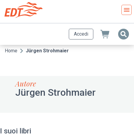
Salta
al
contenuto
principale
Accedi
Home
Jürgen Strohmaier
Briciole
di
pane
Autore
Jürgen Strohmaier
I suoi libri