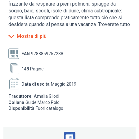
frizzante da respirare a pieni polmoni, spiagge da
sogno, baie, scogli, isole di dune, clima subtropicale:
questa lista comprende praticamente tutto ciò che si
desidera quando si pensa a una vacanza. Troverete tutto
in Algarve.
Mostra di più
EAN
9788859257288
Contiene:
148
Pagine
Novità:
itinerari e esperienze di viaggio per vivere
una destinazione a 360° con l’aiuto della
dettagliata cartografia allegata alla guida
Data di uscita
Maggio 2019
Novità:
contenuti digitali esclusivi per chi compra
la guida
Traduttore:
Amalia Gilodi
I consigli di chi vive: quello che solo un insider ti
Collana
Guide Marco Polo
può far vedere
Disponibilità
Fuori catalogo
La top 15 delle mete da non perdere
Stradario e carta estraibile con pratico astuccio in
plastica
Indicazione di punti panoramici, locali
ecosostenibili, tendenze, eventi e feste, attività
low budget