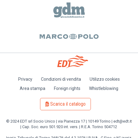
Privacy
Condizioni di vendita
Utilizzo cookies
Piè
Area stampa
Foreign rights
Whistleblowing
di
pagina
Scarica il catalogo
© 2024 EDT srl Socio Unico | via Pianezza 17 | 10149 Torino | edt@edt.it
| Cap. Soc. euro 501.920 int. vers. | R.E.A. Torino 504712
Iscriz. Tribunale di Torino 268/76 del 4.2.1976 | P. IVA , C.Fisc. e N° iscriz.