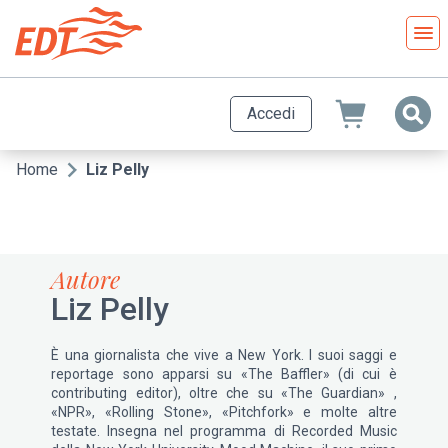
Salta
al
contenuto
principale
Accedi
Home
Liz Pelly
Briciole
di
pane
Autore
Liz Pelly
È una giornalista che vive a New York. I suoi saggi e
reportage sono apparsi su «The Baffler» (di cui è
contributing editor), oltre che su «The Guardian» ,
«NPR», «Rolling Stone», «Pitchfork» e molte altre
testate. Insegna nel programma di Recorded Music