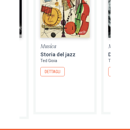
Musica
Musica
Storia del jazz
Delta Bl
jazz
Ted Gioia
Ted Gioia
DETTAGLI
DETTAGLI