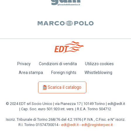
Privacy
Condizioni di vendita
Utilizzo cookies
Piè
Area stampa
Foreign rights
Whistleblowing
di
pagina
Scarica il catalogo
© 2024 EDT srl Socio Unico | via Pianezza 17 | 10149 Torino | edt@edt.it
| Cap. Soc. euro 501.920 int. vers. | R.E.A. Torino 504712
Iscriz. Tribunale di Torino 268/76 del 4.2.1976 | P. IVA , C.Fisc. e N° iscriz.
R.I. Torino 01574730014 -
edt@edt.it
-
edt@registerpec.it