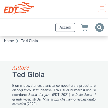
Salta
al
contenuto
principale
Accedi
Home
Ted Gioia
Briciole
di
pane
Autore
Ted Gioia
È un critico, storico, pianista, compositore e produttore
discografico statunitense. Fra i suoi numerosi libri si
ricordano
Storia del jazz
(EDT 2021) e
Delta Blues. I
grandi musicisti del Mississippi che hanno rivoluzionato
la musica
(2020).