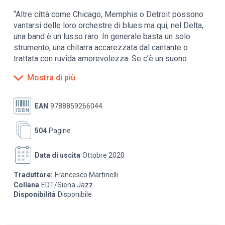
“Altre città come Chicago, Memphis o Detroit possono
vantarsi delle loro orchestre di blues ma qui, nel Delta,
una band è un lusso raro. In generale basta un solo
strumento, una chitarra accarezzata dal cantante o
trattata con ruvida amorevolezza. Se c’è un suono
capace di disegnare la mappa della notte scura
Mostra di più
dell’anima, e del suo mare in tempesta, certamente si
trova in queste dense melodie.”
EAN
9788859266044
504
Pagine
Data di uscita
Ottobre 2020
Traduttore:
Francesco Martinelli
Collana
EDT/Siena Jazz
Disponibilità
Disponibile