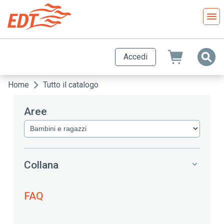
Salta
al
contenuto
principale
Accedi
Home
Tutto il catalogo
Briciole
di
Aree
pane
Collana
FAQ