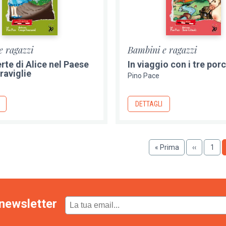
e ragazzi
Bambini e ragazzi
rte di Alice nel Paese
In viaggio con i tre porc
raviglie
Pino Pace
DETTAGLI
Prima
« Prima
Pagina
‹‹
Pagi
1
pagina
precedent
newsletter