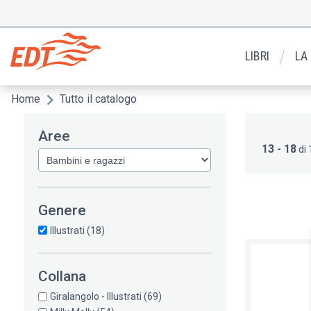
Salta
al
Menu
contenuto
secondario
principale
LIBRI
LA
Home
Tutto il catalogo
Briciole
di
Aree
pane
13 - 18
di 
Genere
Illustrati
(18)
Collana
Giralangolo - Illustrati
(69)