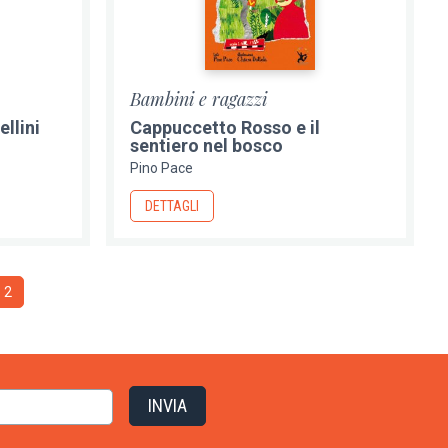
Bambini e ragazzi
ellini
Cappuccetto Rosso e il
sentiero nel bosco
Pino Pace
DETTAGLI
na
Pagina
2
e