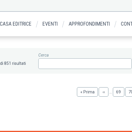
 CASA EDITRICE
EVENTI
APPROFONDIMENTI
CONT
Cerca
di 851 risultati
Prima
« Prima
Pagina
‹‹
…
Pagina
69
P
7
pagina
precedente