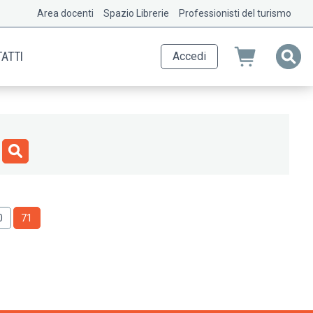
Area docenti
Spazio Librerie
Professionisti del turismo
ATTI
Accedi
agina
0
Pagina
71