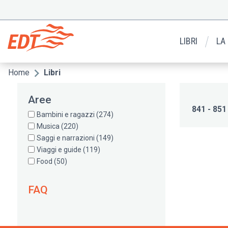
Salta
al
Menu
contenuto
secondario
principale
LIBRI
LA
Home
Libri
Briciole
di
Aree
pane
841 - 851
Bambini e ragazzi
(274)
Musica
(220)
Saggi e narrazioni
(149)
Viaggi e guide
(119)
Paginazione
Food
(50)
FAQ