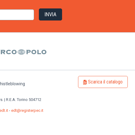
Scarica il catalogo
histleblowing
rs. | R.E.A. Torino 504712
dt.it
-
edt@registerpec.it