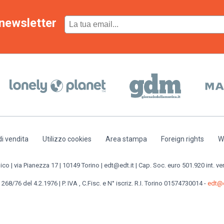
newsletter
di vendita
Utilizzo cookies
Area stampa
Foreign rights
W
o | via Pianezza 17 | 10149 Torino | edt@edt.it | Cap. Soc. euro 501.920 int. ve
 268/76 del 4.2.1976 | P. IVA , C.Fisc. e N° iscriz. R.I. Torino 01574730014 -
edt@e