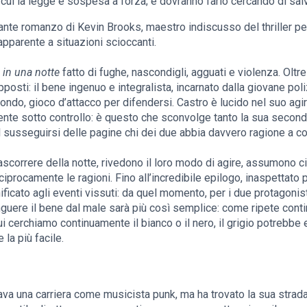
n cui la legge è sospesa a forza; e dovranno farlo cercando di salv
ante romanzo di Kevin Brooks, maestro indiscusso del thriller per
apparente a situazioni scioccanti.
 in una notte
fatto di fughe, nascondigli, agguati e violenza. Oltre
opposti: il bene ingenuo e integralista, incarnato dalla giovane pol
ondo, gioco d’attacco per difendersi. Castro è lucido nel suo agire
te sotto controllo: è questo che sconvolge tanto la sua secondin
l susseguirsi delle pagine chi dei due abbia davvero ragione a c
rascorrere della notte, rivedono il loro modo di agire, assumono c
procamente le ragioni. Fino all’incredibile epilogo, inaspettato 
ficato agli eventi vissuti: da quel momento, per i due protagonist
guere il bene dal male sarà più così semplice: come ripete cont
i cerchiamo continuamente il bianco o il nero, il grigio potrebbe
la più facile.
ava una carriera come musicista punk, ma ha trovato la sua strad