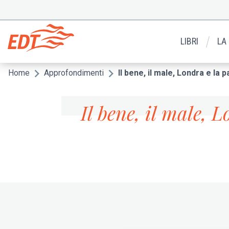
Salta
al
Menu
contenuto
secondario
principale
LIBRI
LA
Home
Approfondimenti
Il bene, il male, Londra e la 
Briciole
di
Il bene, il male, 
pane