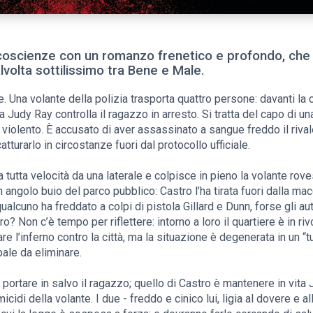
coscienze con un romanzo frenetico e profondo, che i
alvolta sottilissimo tra Bene e Male.
. Una volante della polizia trasporta quattro persone: davanti la c
a Judy Ray controlla il ragazzo in arresto. Si tratta del capo di 
violento. È accusato di aver assassinato a sangue freddo il rival
catturarlo in circostanze fuori dal protocollo ufficiale.
 tutta velocità da una laterale e colpisce in pieno la volante ro
 un angolo buio del parco pubblico: Castro l’ha tirata fuori dalla m
ualcuno ha freddato a colpi di pistola Gillard e Dunn, forse gli au
o? Non c’è tempo per riflettere: intorno a loro il quartiere è in ri
e l’inferno contro la città, ma la situazione è degenerata in un “tu
ale da eliminare.
a portare in salvo il ragazzo; quello di Castro è mantenere in vita
cidi della volante. I due - freddo e cinico lui, ligia al dovere e a