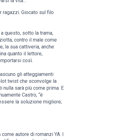
arsi la vita…
 ragazzi. Giocato sul filo
 a questo, sotto la trama,
iziotta, contro il male come
, la sua cattiveria, anche
a quanto il lettore,
omportarsi così.
iascuno gli atteggiamenti
plot twist che sconvolge la
i nulla sarà più come prima. E
inuamente Castro, “è
 essere la soluzione migliore;
a come autore di romanzi YA. I