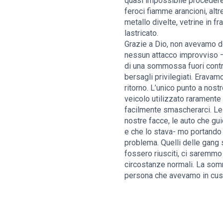
quasi impossibile procedere.
feroci fiamme arancioni, altr
metallo divelte, vetrine in f
lastricato.
Grazie a Dio, non avevamo do
nessun attacco improvviso – 
di una sommossa fuori contro
bersagli privilegiati. Eravam
ritorno. L’unico punto a nos
veicolo utilizzato raramente
facilmente smascherarci. Le 
nostre facce, le auto che gu
e che lo stava- mo portando a
problema. Quelli delle gang 
fossero riusciti, ci saremmo
circostanze normali. La som
persona che avevamo in cust