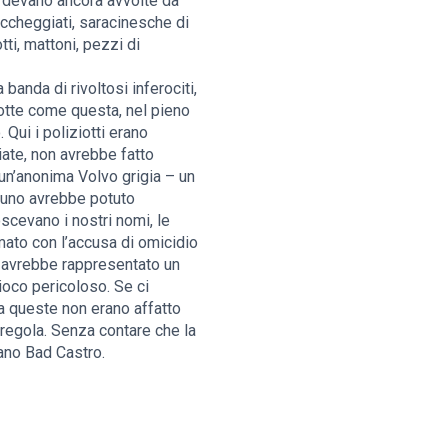
ardevano ancora avvolte da
accheggiati, saracinesche di
tti, mattoni, pezzi di
anda di rivoltosi inferociti,
notte come questa, nel pieno
Qui i poliziotti erano
liate, non avrebbe fatto
 un’anonima Volvo grigia – un
lcuno avrebbe potuto
scevano i nostri nomi, le
mato con l’accusa di omicidio
on avrebbe rappresentato un
ioco pericoloso. Se ci
a queste non erano affatto
regola. Senza contare che la
ano Bad Castro.