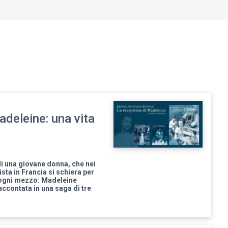
adeleine: una vita
di una giovane donna, che nei
zista in Francia si schiera per
n ogni mezzo: Madeleine
raccontata in una saga di tre