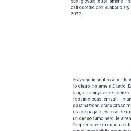
suoi giovani lettori amano il s
dall’esordio con Bunker diary
2022).
Eravamo in quattro a bordo d
io dietro insieme a Castro. E
lungo il margine meridionale 
fossimo quasi arrivati – man
destinazione erano prossime
era propagata con grande rapi
un denso fumo nero, le sire
l’impressione di essere entra