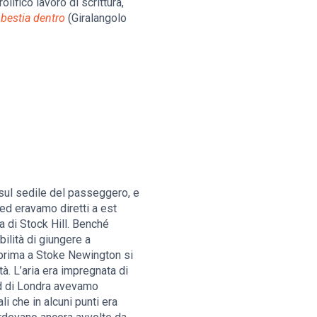
lifico lavoro di scrittura,
 bestia dentro
(Giralangolo
 sul sedile del passeggero, e
 ed eravamo diretti a est
a di Stock Hill. Benché
ilità di giungere a
prima a Stoke Newington si
à. L’aria era impregnata di
ud di Londra avevamo
i che in alcuni punti era