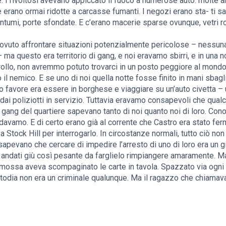
 I rivoltosi avevano appiccato il fuoco a numerose auto: molte 
e erano ormai ridotte a carcasse fumanti. I negozi erano sta- ti s
rantumi, porte sfondate. E c’erano macerie sparse ovunque, vetri ro
vuto affrontare situazioni potenzialmente pericolose – nessuna b
ma questo era territorio di gang, e noi eravamo sbirri, e in una 
llo, non avremmo potuto trovarci in un posto peggiore al mondo. 
o il nemico. E se uno di noi quella notte fosse finito in mani sbag
tro favore era essere in borghese e viaggiare su un’auto civetta –
 dai poliziotti in servizio. Tuttavia eravamo consapevoli che qua
gang del quartiere sapevano tanto di noi quanto noi di loro. Cono
idavamo. E di certo erano già al corrente che Castro era stato fer
 Stock Hill per interrogarlo. In circostanze normali, tutto ciò n
sapevano che cercare di impedire l’arresto di uno di loro era un g
 andati giù così pesante da farglielo rimpiangere amaramente. M
mossa aveva scompaginato le carte in tavola. Spazzato via ogni 
odia non era un criminale qualunque. Ma il ragazzo che chiamav