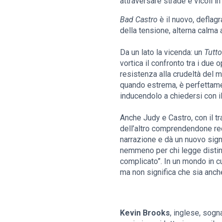
attraversare strade e vicoli i
Bad Castro
è il nuovo, deflagr
della tensione, alterna calma 
Da un lato la vicenda: un
Tutto
vortica il confronto tra i due 
resistenza alla crudeltà del m
quando estrema, è perfettamen
inducendolo a chiedersi con i
Anche Judy e Castro, con il t
dell’altro comprendendone reci
narrazione e dà un nuovo signi
nemmeno per chi legge distin
complicato”. In un mondo in cu
ma non significa che sia anche 
Kevin Brooks
, inglese, sogn