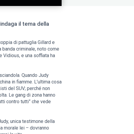
ndaga il tema della
oppia di pattuglia Gillard e
una banda criminale, noto come
e Vidious, e una soffiata ha
vesciandola. Quando Judy
acchina in fiamme. L’ultima cosa
tisti del SUV; perché non
volta. Le gang di zona hanno
tti contro tutti” che vede
 Judy, unica testimone della
lla morale lei – dovranno