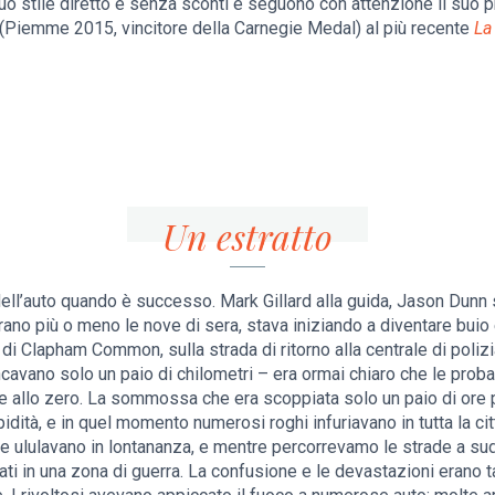
uo stile diretto e senza sconti e seguono con attenzione il suo pro
 (Piemme 2015, vincitore della Carnegie Medal) al più recente
La
Un estratto
ell’auto quando è successo. Mark Gillard alla guida, Jason Dunn
rano più o meno le nove di sera, stava iniziando a diventare buio
di Clapham Common, sulla strada di ritorno alla centrale di polizi
cavano solo un paio di chilometri – era ormai chiaro che le probab
 allo zero. La sommossa che era scoppiata solo un paio di ore 
dità, e in quel momento numerosi roghi infuriavano in tutta la citt
ne ululavano in lontananza, e mentre percorrevamo le strade a s
ti in una zona di guerra. La confusione e le devastazioni erano tal