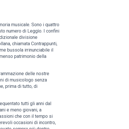
emoria musicale. Sono i quattro
sto numero di Leggìo. I confini
dizionale divisione
ollana, chiamata Contrappunti,
me bussola irrinunciabile il
immenso patrimonio della
ogrammazione delle nostre
panni di musicologo senza
 prima di tutto, di
quentato tutti gli anni dal
ani e meno giovani, a
passioni che con il tempo si
evoli occasioni di incontro,
trovato sempre più dentro