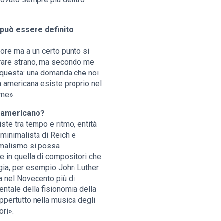
può essere definito
tore ma a un certo punto si
brare strano, ma secondo me
 questa: una domanda che noi
a americana esiste proprio nel
ime».
o americano?
ste tra tempo e ritmo, entità
 minimalista di Reich e
nimalismo si possa
e in quella di compositori che
rgia, per esempio John Luther
ca nel Novecento più di
ntale della fisionomia della
ppertutto nella musica degli
ori».