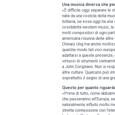
Una musica diversa che pe
«È difficile oggi separare le 
nata da una costola della mus
tuttavia, se essa oggi ha una
cosiddetta western music, la m
molti compositori di ogni par
americana risuona delle altre
Chinary Ung ma anche moltissim
qualche modo tali voci europ
adattarsi a queste presenze,
virtuosi di strumenti vietnami
a John Corigliano. Non si respi
altre culture. Qualcuno può i
soprattutto il segno di una gr
Questo per quanto riguarda
«Prima di tutto, come abbiamo 
che passeranno all'Europa, se
naturalmente influito molto m
stretta connessione con l'elem