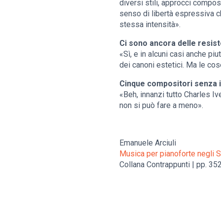
diversi stili, approcci compos
senso di libertà espressiva ch
stessa intensità».
Ci sono ancora delle resi
«Sì, e in alcuni casi anche pi
dei canoni estetici. Ma le co
Cinque compositori senza i 
«Beh, innanzi tutto Charles 
non si può fare a meno».
Emanuele Arciuli
Musica per pianoforte negli St
Collana Contrappunti | pp. 35