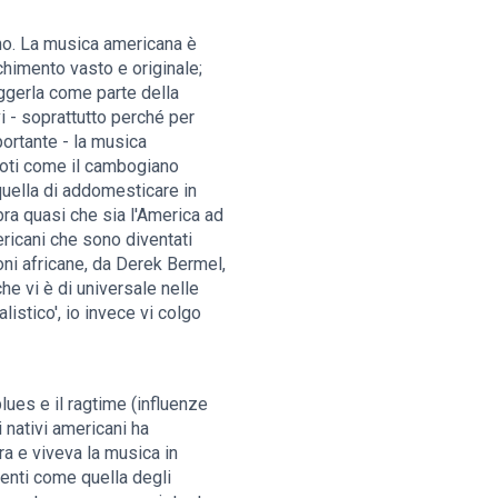
eno. La musica americana è
chimento vasto e originale;
ggerla come parte della
i - soprattutto perché per
ortante - la musica
 noti come il cambogiano
 quella di addomesticare in
ra quasi che sia l'America ad
ricani che sono diventati
oni africane, da Derek Bermel,
che vi è di universale nelle
istico', io invece vi colgo
lues e il ragtime (influenze
 nativi americani ha
ra e viveva la musica in
renti come quella degli