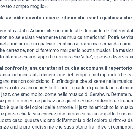
rovato sempre meglio».
a avrebbe dovuto essere: ritiene che esista qualcosa che 
ntervista a John Adams, che risponde alle domande dell'intervista
io non so se esista veramente una musica americana". Potrà sem
nella misura in cui qualcuno continua a porsi una domanda come
iche certezze, non ci faremmo mai per la nostra musica. La music
frontarsi e creare rapporti con musiche 'altre', spesso diversiss
 al confronto, una caratteristica che accomuna il repertori
issima indagine sulla dimensione del tempo e sul rapporto che esi
ogano ma non coincidono. È un'indagine che si sente nella musica
e si ritrova anche in Elliott Carter, quanto di più lontano dal mi
l jazz, che amo molto, come nella musica di Gershwin, Bernstein, 
sse per il ritmo come pulsazione quanto come contenitore di ene
ica è quella dei colori delle armonie. Il jazz ha arricchito la musi
, e penso che la sua concezione armonica sia un aspetto fondame
esto caso, questa visione dell'armonia e del colore si ritrova da
fferenze anche profondissime che sussistono fra i diversi composit