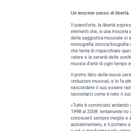
Un enorme senso di libertà. 
Il pianoforte, la libertà espr
elementi che, in una miscela a
della saggistica musicale si 
monografia storica/biografia c
che tenta di rispecchiare ques
valore e la serietà delle scel
musica d'arte di ogni tempo e 
Il primo libro della nuova se
istituzioni musicali, e lo fa 
nascondere il suo essere radi
raccontarci come è nato il s
«Tutto è cominciato andando a 
1998 al 2008: lentamente ho c
conoscerli sempre meglio e a s
autoalimentano, e ti portano 
e ciò si trasforma nello stim