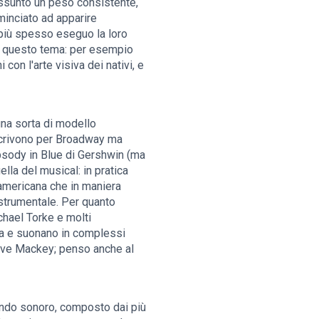
 assunto un peso consistente,
ominciato ad apparire
 più spesso eseguo la loro
 su questo tema: per esempio
con l'arte visiva dei nativi, e
una sorta di modello
scrivono per Broadway ma
psody in Blue di Gershwin (ma
lla del musical: in pratica
 americana che in maniera
a strumentale. Per quanto
hael Torke e molti
ta e suonano in complessi
teve Mackey; penso anche al
ondo sonoro, composto dai più