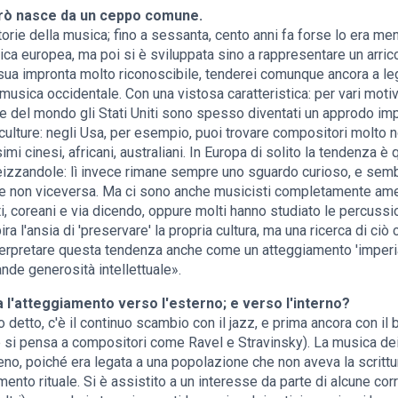
rò nasce da un ceppo comune.
storie della musica; fino a sessanta, cento anni fa forse lo era m
ica europea, ma poi si è sviluppata sino a rappresentare un arric
 sua impronta molto riconoscibile, tenderei comunque ancora a le
usica occidentale. Con una vistosa caratteristica: per vari motiv
te del mondo gli Stati Uniti sono spesso diventati un approdo imp
 culture: negli Usa, per esempio, puoi trovare compositori molto
i cinesi, africani, australiani. In Europa di solito la tendenza è
eizzandole: lì invece rimane sempre uno sguardo curioso, e semb
 e non viceversa. Ma ci sono anche musicisti completamente ame
ti, coreani e via dicendo, oppure molti hanno studiato le percussi
ra l'ansia di 'preservare' la propria cultura, ma una ricerca di ciò 
nterpretare questa tendenza anche come un atteggiamento 'imperial
ande generosità intellettuale».
 l'atteggiamento verso l'esterno; e verso l'interno?
detto, c'è il continuo scambio con il jazz, e prima ancora con il b
 si pensa a compositori come Ravel e Stravinsky). La musica dei
eno, poiché era legata a una popolazione che non aveva la scrittu
ento rituale. Si è assistito a un interesse da parte di alcune cor