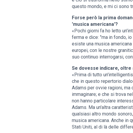
questo mondo, e mi ci sono t
Forse però la prima domand
'musica americana'?
«Pochi giorni fa ho letto un'i
ferma e dice: "ma in fondo, 
esiste una musica americana 
europei, con le nostre granit
suo continuo interrogarsi, con
Se dovesse indicare, oltre
«Prima di tutto un'intelligent
che in questo repertorio dial
Adams per ovvie ragioni, ma ch
immaginare; e che si trova ne
non hanno particolare intere
Adams. Ma un'altra caratterist
qualsiasi altro mondo sonoro
musica americana. Anche in qu
Stati Uniti, al di là delle di