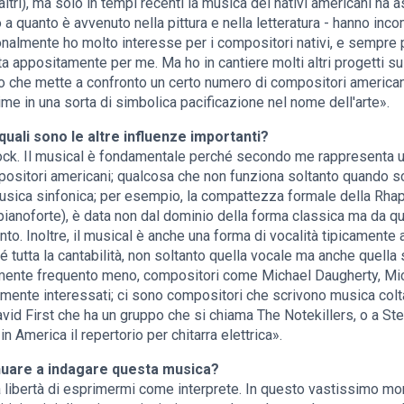
altri), ma solo in tempi recenti la musica dei nativi americani ha
o a quanto è avvenuto nella pittura e nella letteratura - hanno inc
onalmente ho molto interesse per i compositori nativi, e sempre
itta appositamente per me. Ma ho in cantiere molti altri progetti
oro che mette a confronto un certo numero di compositori americani 
me in una sorta di simbolica pacificazione nel nome dell'arte».
quali sono le altre influenze importanti?
l rock. Il musical è fondamentale perché secondo me rappresenta 
ositori americani; qualcosa che non funziona soltanto quando 
sica sinfonica; per esempio, la compattezza formale della Rha
ianoforte), è data non dal dominio della forma classica ma da que
to. Inoltre, il musical è anche una forma di vocalità tipicamente
 sé tutta la cantabilità, non soltanto quella vocale ma anche quell
almente frequento meno, compositori come Michael Daugherty, Mic
emente interessati; ci sono compositori che scrivono musica col
vid First che ha un gruppo che si chiama The Notekillers, o a S
n America il repertorio per chitarra elettrica».
nuare a indagare questa musica?
 libertà di esprimermi come interprete. In questo vastissimo m