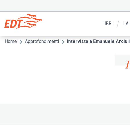
Salta
al
Menu
contenuto
secondario
principale
LIBRI
LA
Home
Approfondimenti
Intervista a Emanuele Arciuli
Briciole
di
pane