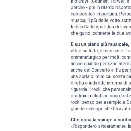
Indianisti (Cadman, Farwell e 
perché - pur in ritardo rispett
compositori importanti. Pers
musica, il più delle volte scr
Indian Gallery, un'idea di lav
che quindi connette le due ani
E su un piano più musicale, 
«Due su tutte, il musical e i
drammaturgico per molti comp
anche quando pensano alla mu
anche del Concerto in Fa per p
una sorta di musical senza can
diretta o indiretta informa di
riguarda il rock, che person
postminimalisti ne sono fort
rock, penso per esempio a Da
grande sviluppo che ha avuto i
Che cosa la spinge a conti
«Risponderò sinceramente: la