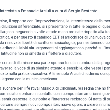
Intervista a Emanuele Arciuli a cura di Sergio Bestente.
essiva, il rapporto con l'improvvisazione, le intermittenze della m
 diluizioni differenziate, si ripresentano in tutte le pagine di que
allargano, seguendo a volte strade meno ordinate rispetto alla tra
ritica, e per questo il catalogo EDT si arricchisce di una nuova c
ta rinnovata libertà di scrittura musicologica, pur mantenendo co
te editoriali. Molti altri argomenti si aggiungeranno, perché sull'
latitudine non si smetta di riflettere e discutere.
rie cerca di illuminare una parte spesso tenuta in ombra dalla pr
attraverso la voce di un pianista attento e sensibile, che veste i 
cato nella pratica esecutiva. A Emanuele Arciuli chiediamo dunque,
uo legame con la musica americana:
suonare per il festival Music X di Cincinnati, rassegna che ho fre
ominciato a entrare in contatto con i compositori americani, giov
entir crescere la curiosità e l'interesse reciproco. Si tratta di 
a cercare sempre nuovi compositori, nuove opere, a creare innumer
olo a mettere in cantiere ulteriori esperienze. Insomma, mi sono 