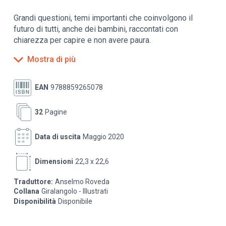
Grandi questioni, temi importanti che coinvolgono il
futuro di tutti, anche dei bambini, raccontati con
chiarezza per capire e non avere paura.
Mostra di più
C’è differenza tra cosa desideriamo e ciò di cui
abbiamo bisogno, ma come si fa a distinguere? Sono i
diritti a permetterci di ottenere ciò che ci serve per
EAN
9788859265078
vivere bene, garantendo uguaglianza e pari opportunità,
e si possono raggiungere e difendere con la solidarietà
32
Pagine
e il rispetto, due atteggiamenti fondamentali.
Data di uscita
Maggio 2020
Dimensioni
22,3 x 22,6
Traduttore:
Anselmo Roveda
Collana
Giralangolo - Illustrati
Disponibilità
Disponibile