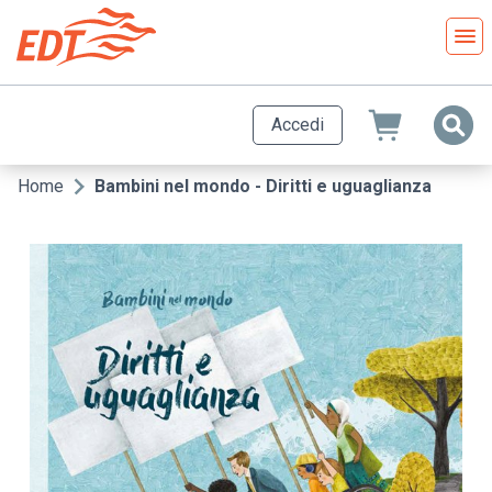
Salta
al
contenuto
principale
Accedi
Home
Bambini nel mondo - Diritti e uguaglianza
Briciole
di
pane