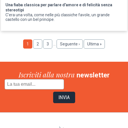
Una fiaba classica per parlare d'amore e di felicità senza
stereotipi
C’era una volta, come nelle più classiche favole, un grande
castello con un bel principe.
Paginazione
Pagina
1
Pagina
2
Pagina
3
…
Pagina
Seguente ›
Ultima
Ultima »
successiva
pagina
Iscriviti alla nostra
newsletter