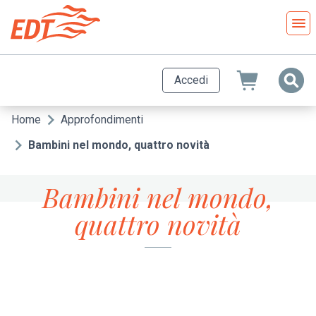
Salta
al
contenuto
principale
Accedi
Home
Approfondimenti
Briciole
di
Bambini nel mondo, quattro novità
pane
Bambini nel mondo,
quattro novità