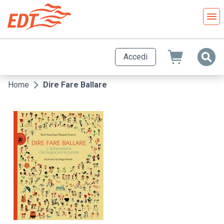
Salta
al
contenuto
principale
Accedi
Home
Dire Fare Ballare
Briciole
di
pane