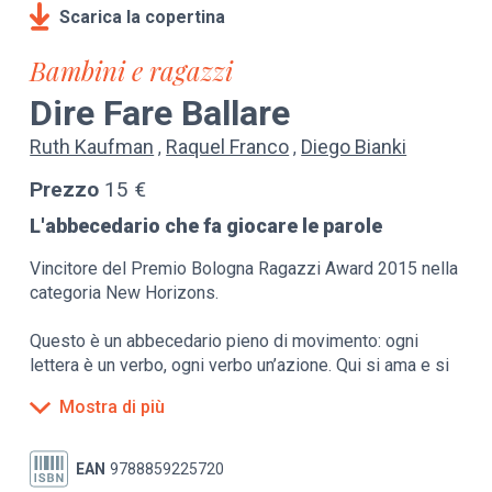
Scarica la copertina
Bambini e ragazzi
Dire Fare Ballare
Ruth Kaufman
Raquel Franco
Diego Bianki
Prezzo
15 €
L'abbecedario che fa giocare le parole
Vincitore del Premio Bologna Ragazzi Award 2015 nella
categoria New Horizons.
Questo è un abbecedario pieno di movimento: ogni
lettera è un verbo, ogni verbo un’azione. Qui si ama e si
balla, si canta a squarciagola, si fa jogging, si ride a
Mostra di più
crepapelle e si finisce zigzagando! Perché imparare
l’alfabeto non sia una pratica arida e ripetitiva, ma
un’avventura piena di gioia e divertimento.
EAN
9788859225720