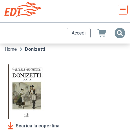
Salta
al
contenuto
principale
Accedi
Home
Donizetti
Briciole
di
pane
Scarica la copertina