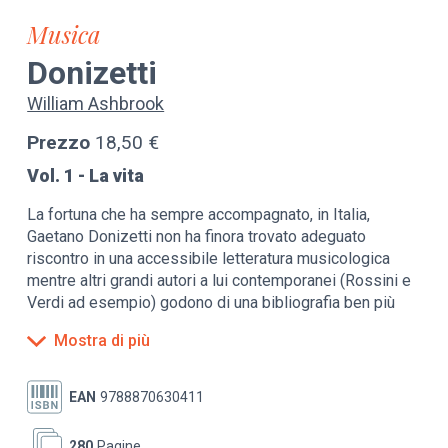
Musica
Donizetti
William Ashbrook
Prezzo
18,50 €
Vol. 1 - La vita
La fortuna che ha sempre accompagnato, in Italia,
Gaetano Donizetti non ha finora trovato adeguato
riscontro in una accessibile letteratura musicologica
mentre altri grandi autori a lui contemporanei (Rossini e
Verdi ad esempio) godono di una bibliografia ben più
ampia e aggiornata. Il lavoro di William Ashbrook, uno
Mostra di più
dei massimi studiosi del compositore bergamasco, è
quindi destinato a costituire anche in Italia un punto di
riferimento obbligato nella critica donizettiana. Questo
EAN
9788870630411
volume è dedicato agli eventi biografici, narrati
attraverso la scansione delle opere con grande
280
Pagine