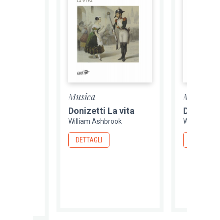
Musica
Musica
Donizetti La vita
Donizett
William Ashbrook
William As
ook
DETTAGLI
DETTAGLI