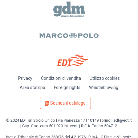
Privacy
Condizioni di vendita
Utilizzo cookies
Piè
Area stampa
Foreign rights
Whistleblowing
di
pagina
Scarica il catalogo
© 2024 EDT srl Socio Unico | via Pianezza 17 | 10149 Torino | edt@edt.it
| Cap. Soc. euro 501.920 int. vers. | R.E.A. Torino 504712
Iscriz. Tribunale di Torino 268/76 del 4.2.1976 | P. IVA , C.Fisc. e N° iscriz.