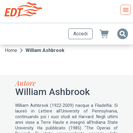
Salta
al
contenuto
principale
Accedi
Home
William Ashbrook
Briciole
di
pane
Autore
William Ashbrook
William Ashbrook (1922-2009) nacque a Filadelfia. Si
laureò in Lettere all'University of Pennsylvania,
continuando poi i suoi studi ad Harvard. Negli ultimi
anni visse a Terre Haute e insegnò all'Indiana State
University. Ha pubblicato (1985) "The Operas of