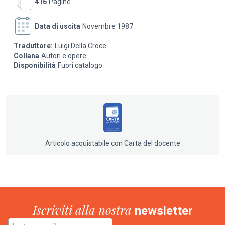
416
Pagine
dettagliatamente, in ordine cronologico. In appendice
una schedatura completa riporta per ogni composizione
Data di uscita
Novembre 1987
la trama, il cast della prima rappresentazione e i dati
sulla collocazione delle partiture autografe. Infine, un
Traduttore:
Luigi Della Croce
"dizionarietto" dei librettisti che collaborarono con
Collana
Autori e opere
Donizetti e una sezione dedicata alle opere rimaste
Disponibilità
Fuori catalogo
incomplete.
Articolo acquistabile con Carta del docente
Iscriviti alla nostra
newsletter