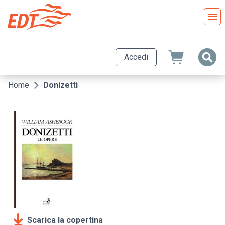
Salta
al
contenuto
principale
Accedi
Home
Donizetti
Briciole
di
pane
Scarica la copertina