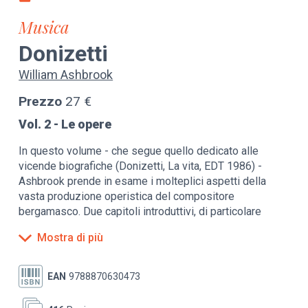
Musica
Donizetti
William Ashbrook
Prezzo
27 €
Vol. 2 - Le opere
In questo volume - che segue quello dedicato alle
vicende biografiche (Donizetti, La vita, EDT 1986) -
Ashbrook prende in esame i molteplici aspetti della
vasta produzione operistica del compositore
bergamasco. Due capitoli introduttivi, di particolare
rilievo critico, sono dedicati, rispettivamente, ai rapporti
Mostra di più
con il teatro d'opera del suo tempo e con gli immediati
predecessori (il suo maestro Mayr, e soprattutto,
Rossini) nonché con i suoi contemporanei (in particolar
EAN
9788870630473
modo Bellini) e all'uso originale che egli fece delle
convenzioni teatrali. Tutte le opere sono poi studiate