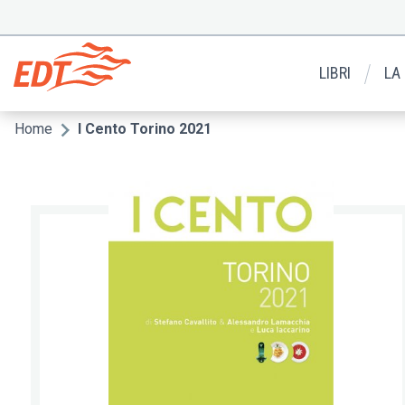
Salta
al
Menu
contenuto
secondario
principale
LIBRI
LA
Home
I Cento Torino 2021
Briciole
di
pane