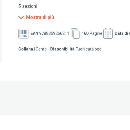
5 sezioni
• Grandi occasioni
Mostra di più
• Classici e neoclassici
• Taverne moderne
• Gente di mare
EAN
9788859266211
160
Pagine
Data di 
​​​​​​​• Le nostre piole
Collana
I Cento
Disponibilità
Fuori catalogo
La guida indispensabile per chi ama mangiar fuori a Tor