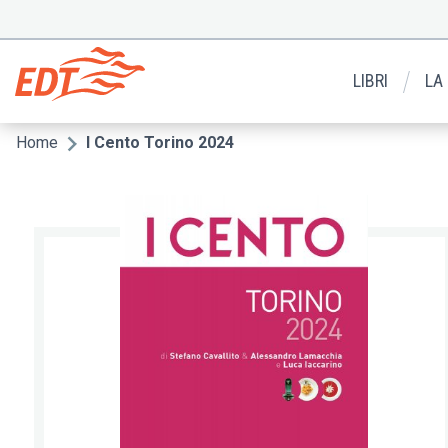
Salta
al
Menu
contenuto
secondario
principale
LIBRI
LA
Home
I Cento Torino 2024
Briciole
di
pane