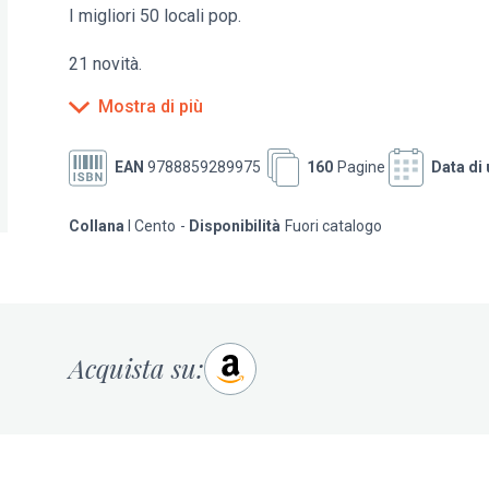
I migliori 50 locali pop.
21 novità.
Mostra di più
I cinquanta migliori ristoranti per le grandi occasioni. Le
bistrot, cibi di strada – per tutti i giorni. La guida indi
EAN
9788859289975
160
Pagine
Data di 
Collana
I Cento
Disponibilità
Fuori catalogo
Acquista su: