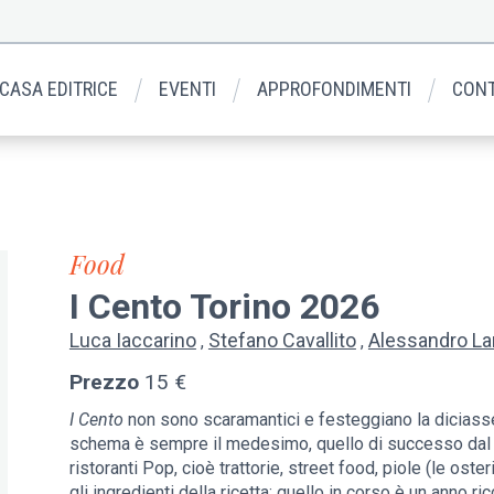
 CASA EDITRICE
EVENTI
APPROFONDIMENTI
CONT
Food
I Cento Torino 2026
Luca Iaccarino
Stefano Cavallito
Alessandro L
Prezzo
15 €
I Cento
non sono scaramantici e festeggiano la diciasse
schema è sempre il medesimo, quello di successo dal l
ristoranti Pop, cioè trattorie, street food, piole (le os
gli ingredienti della ricetta: quello in corso è un anno r