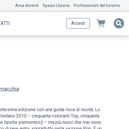
Area docenti
Spazio Librerie
Professionisti del turismo
ATTI
Accedi
amacchia
ttesima edizione con una guida ricca di novità. Lo
ontano 2010 – cinquanta ristoranti Top, cinquanta
terie tipiche piemontesi) – ma più nuovi che mai sono
icco di new entry, soprattutto nella sezione Pop. È un