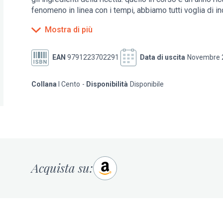
fenomeno in linea con i tempi, abbiamo tutti voglia di ind
Mostra di più
Dalla prima edizione,
I Cento di Torino
è una compagna i
di passaggio – in cerca di un’idea per uscire a cena, pr
settimana a tavola. Per ogni locale, dunque, ecco un racc
EAN
9791223702291
Data di uscita
Novembre 
aneddoti, perché per decidere dove cenare conta il cibo 
Collana
I Cento
Disponibilità
Disponibile
Acquista su: