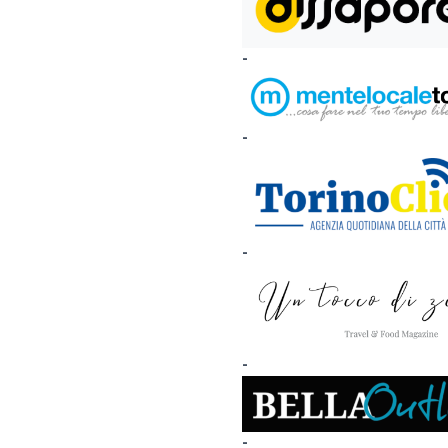
-
-
-
-
-