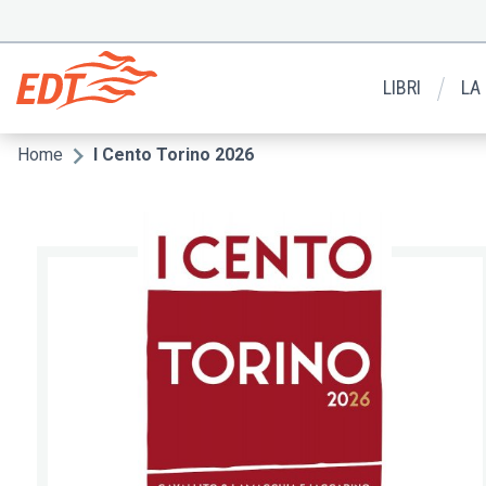
Salta
al
Menu
contenuto
secondario
principale
LIBRI
LA
Home
I Cento Torino 2026
Briciole
di
pane