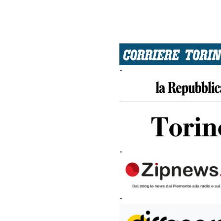
-
-
-