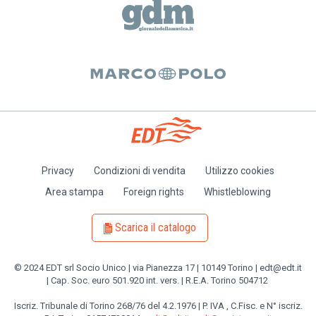
Privacy
Condizioni di vendita
Utilizzo cookies
Piè
Area stampa
Foreign rights
Whistleblowing
di
pagina
Scarica il catalogo
© 2024 EDT srl Socio Unico | via Pianezza 17 | 10149 Torino | edt@edt.it
| Cap. Soc. euro 501.920 int. vers. | R.E.A. Torino 504712
Iscriz. Tribunale di Torino 268/76 del 4.2.1976 | P. IVA , C.Fisc. e N° iscriz.