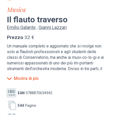
Musica
Il flauto traverso
Emilio Galante
Gianni Lazzari
Prezzo
32 €
Un manuale completo e aggiornato che si rivolge non
solo ai flautisti professionisti e agli studenti delle
classi di Conservatorio, ma anche ai musi-co-lo-gi e ai
numerosi appassionati di uno dei più im-portanti
strumenti dell'orchestra moderna. Diviso in tre parti, il
volume prende dapprima in esame la storia del flauto e
Mostra di più
del suo repertorio, ricostruita alla luce delle più recenti
acquisizioni musicologiche e attraverso il costante
ricorso alle fonti e ai trattati teorici originali. L'ampio
EAN
9788870634945
excursus storico si chiude con una completa e
approfondita panoramica del flauto nel Novecento,
544
Pagine
curata da Emilio Galante.
La seconda parte è dedicata ai fondamenti della tecnica