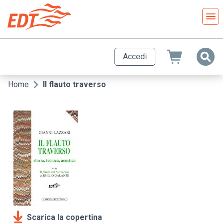
Salta
al
contenuto
principale
Accedi
Home
Il flauto traverso
Briciole
di
pane
Scarica la copertina