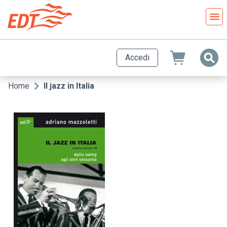
Salta
al
contenuto
principale
Accedi
Home
Il jazz in Italia
Briciole
di
pane