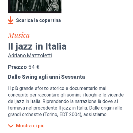
Scarica la copertina
Musica
Il jazz in Italia
Adriano Mazzoletti
Prezzo
54 €
Dallo Swing agli anni Sessanta
Il più grande sforzo storico e documentario mai
concepito per raccontare gli uomini, i luoghi e le vicende
del jazz in Italia. Riprendendo la narrazione là dove si
fermava nel precedente Il jazz in Italia. Dalle origini alle
grandi orchestre (Torino, EDT 2004), assistiamo
all'esordio di Gorni Kramer e alla comparsa dello Swing
Mostra di più
italiano, con il suo intrico di parabole individuali di