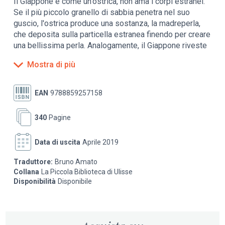
Il Giappone è come un'ostrica, non ama i corpi estranei.
Se il più piccolo granello di sabbia penetra nel suo
guscio, l'ostrica produce una sostanza, la madreperla,
che deposita sulla particella estranea finendo per creare
una bellissima perla. Analogamente, il Giappone riveste
ogni cultura che viene dall'esterno, trasformandola in
Mostra di più
una perla giapponese. La perla finita è un oggetto di
grande bellezza, ma la natura essenziale dell'originale è
andata perduta. Il Giappone è affascinato dai segreti.
EAN
9788859257158
340
Pagine
Data di uscita
Aprile 2019
Traduttore:
Bruno Amato
Collana
La Piccola Biblioteca di Ulisse
Disponibilità
Disponibile