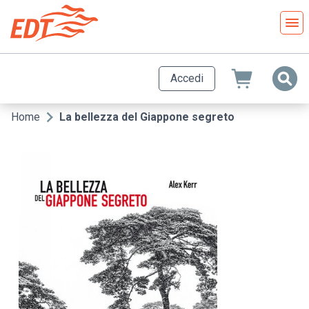
Salta
al
contenuto
principale
Accedi
Home
La bellezza del Giappone segreto
Briciole
di
pane