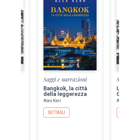
azioni
Saggi e narrazioni
Saggi e n
 del
Bangkok, la città
La bellez
egreto
della leggerezza
Giappone
Alex Kerr
Alex Kerr
DETTAGLI
DETTAGLI