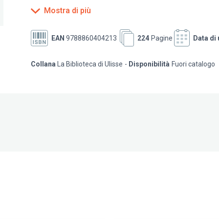
raccolta comprende poesie di Orazio, Brodskij, Rimbaud
Mostra di più
Ungaretti, Pascoli, il caraibico premio Nobel Derek Walco
grande metafora della poesia, e la poesia come insosti
EAN
9788860404213
224
Pagine
Data di 
Collana
La Biblioteca di Ulisse
Disponibilità
Fuori catalogo