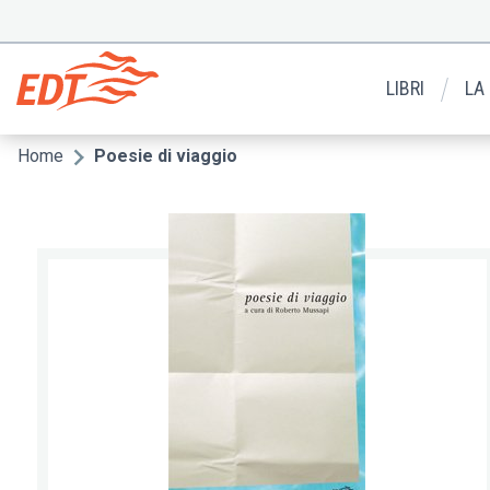
Salta
al
Menu
contenuto
secondario
principale
LIBRI
LA
Home
Poesie di viaggio
Briciole
di
pane