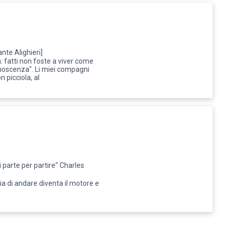
nte Alighieri]
 fatti non foste a viver come
anoscenza". Li miei compagni
n picciola, al
i parte per partire" Charles
glia di andare diventa il motore e