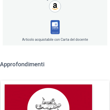
questo libro coinvolge il lettore in un mondo di sorprese
e rompicapo alla scoperta di quanto profonda sia la
presenza dei numeri nel tessuto architettonico e
urbanistico. Un libro che si può leggere camminando per
il centro storico delle più belle città d’arte, o anche in
poltrona, per tornare a giocare con i numeri e riflettere
sulla ricchezza della nostra storia culturale.
Articolo acquistabile con Carta del docente
Approfondimenti