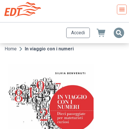
Salta
al
contenuto
principale
Accedi
Home
In viaggio con i numeri
Briciole
di
pane