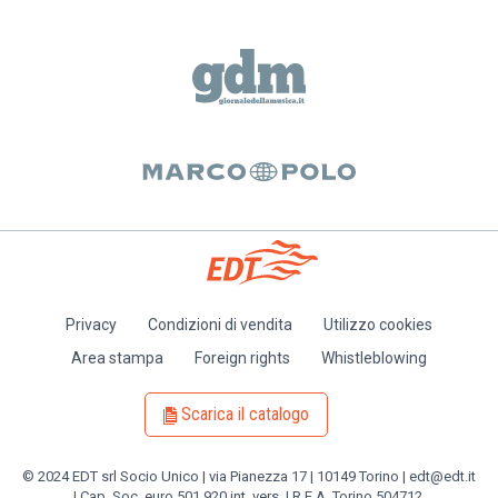
Privacy
Condizioni di vendita
Utilizzo cookies
Piè
Area stampa
Foreign rights
Whistleblowing
di
pagina
Scarica il catalogo
© 2024 EDT srl Socio Unico | via Pianezza 17 | 10149 Torino | edt@edt.it
| Cap. Soc. euro 501.920 int. vers. | R.E.A. Torino 504712