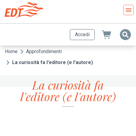
Salta
al
contenuto
principale
Accedi
Home
Approfondimenti
Briciole
di
La curiosità fa l'editore (e l'autore)
pane
La curiosità fa
l'editore (e l'autore)