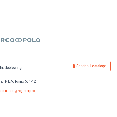
Scarica il catalogo
histleblowing
rs. | R.E.A. Torino 504712
dt.it
-
edt@registerpec.it