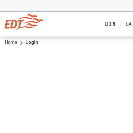
Salta
al
Menu
contenuto
secondario
principale
LIBRI
LA
Home
Login
Briciole
di
pane