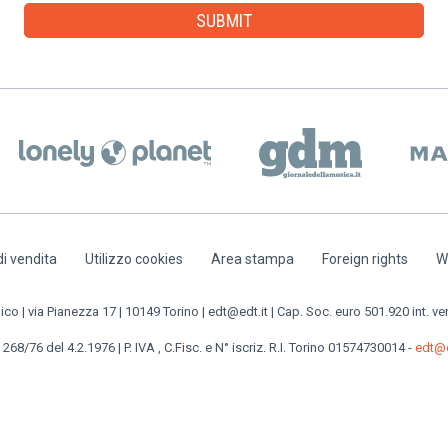
di vendita
Utilizzo cookies
Area stampa
Foreign rights
W
o | via Pianezza 17 | 10149 Torino | edt@edt.it | Cap. Soc. euro 501.920 int. ve
 268/76 del 4.2.1976 | P. IVA , C.Fisc. e N° iscriz. R.I. Torino 01574730014 -
edt@e