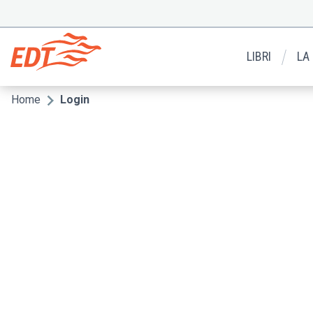
Salta
al
Menu
contenuto
secondario
principale
LIBRI
LA
Home
Login
Briciole
di
pane