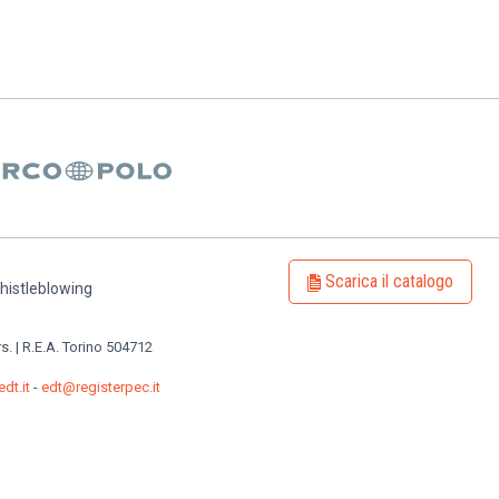
Scarica il catalogo
histleblowing
rs. | R.E.A. Torino 504712
dt.it
-
edt@registerpec.it