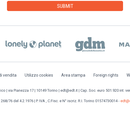
di vendita
Utilizzo cookies
Area stampa
Foreign rights
W
o | via Pianezza 17 | 10149 Torino | edt@edt.it | Cap. Soc. euro 501.920 int. ve
 268/76 del 4.2.1976 | P. IVA , C.Fisc. e N° iscriz. R.I. Torino 01574730014 -
edt@e