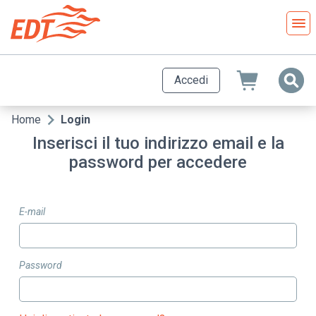
Salta
al
contenuto
principale
Accedi
Home
Login
Briciole
Inserisci il tuo indirizzo email e la
di
password per accedere
pane
E-mail
Password