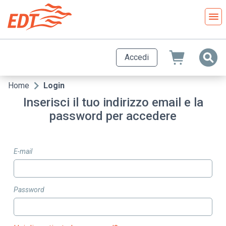
Salta
al
contenuto
principale
Accedi
Home
Login
Briciole
Inserisci il tuo indirizzo email e la
di
password per accedere
pane
E-mail
Password