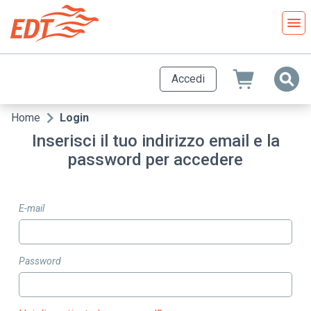
Salta
al
contenuto
principale
Accedi
Home
Login
Briciole
Inserisci il tuo indirizzo email e la
di
password per accedere
pane
E-mail
Password