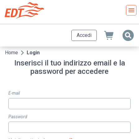
Salta
al
contenuto
principale
Accedi
Home
Login
Briciole
Inserisci il tuo indirizzo email e la
di
password per accedere
pane
E-mail
Password