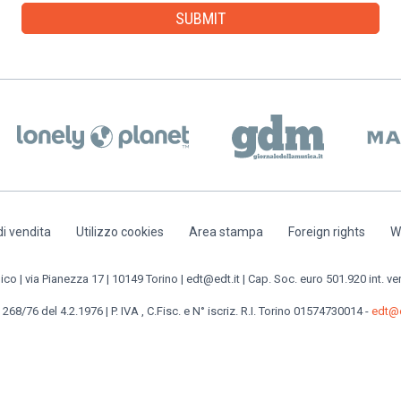
di vendita
Utilizzo cookies
Area stampa
Foreign rights
W
o | via Pianezza 17 | 10149 Torino | edt@edt.it | Cap. Soc. euro 501.920 int. ve
 268/76 del 4.2.1976 | P. IVA , C.Fisc. e N° iscriz. R.I. Torino 01574730014 -
edt@e