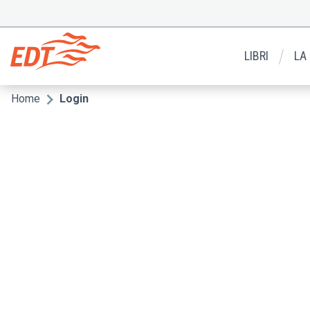
Salta
al
Menu
contenuto
secondario
principale
LIBRI
LA
Home
Login
Briciole
di
pane