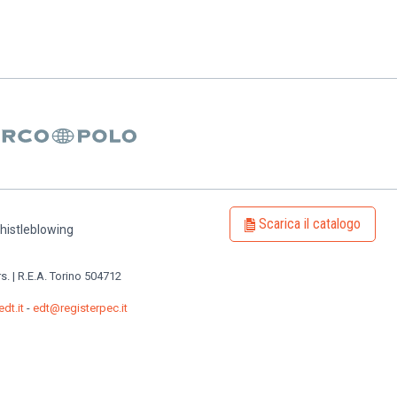
Scarica il catalogo
histleblowing
rs. | R.E.A. Torino 504712
dt.it
-
edt@registerpec.it