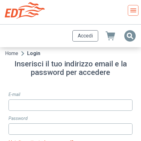
Salta
al
contenuto
principale
Accedi
Home
Login
Briciole
Inserisci il tuo indirizzo email e la
di
password per accedere
pane
E-mail
Password