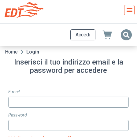
Salta
al
contenuto
principale
Accedi
Home
Login
Briciole
Inserisci il tuo indirizzo email e la
di
password per accedere
pane
E-mail
Password