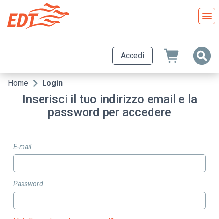
Salta
al
contenuto
principale
Accedi
Home
Login
Briciole
Inserisci il tuo indirizzo email e la
di
password per accedere
pane
E-mail
Password