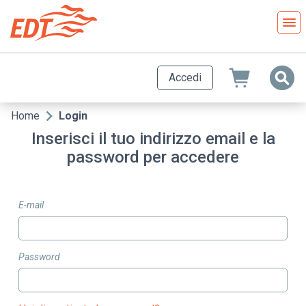
Salta
al
contenuto
principale
Accedi
Home
Login
Briciole
Inserisci il tuo indirizzo email e la
di
password per accedere
pane
E-mail
Password