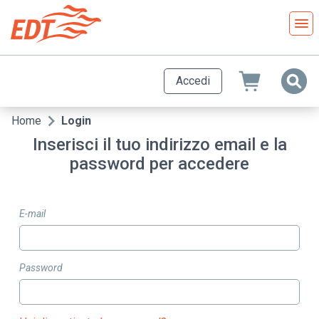
Salta
al
contenuto
principale
Accedi
Home
Login
Briciole
Inserisci il tuo indirizzo email e la
di
password per accedere
pane
E-mail
Password