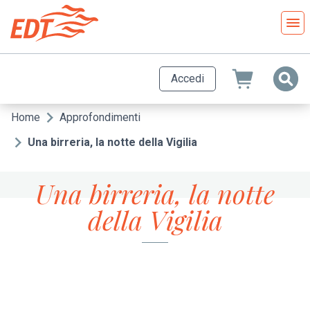
Salta
al
contenuto
principale
Accedi
Home
Approfondimenti
Briciole
di
Una birreria, la notte della Vigilia
pane
Una birreria, la notte
della Vigilia