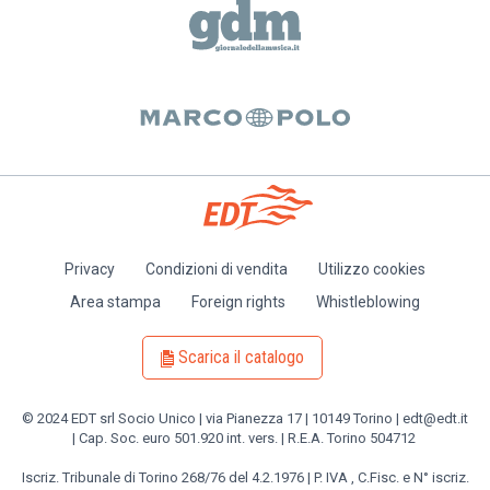
Privacy
Condizioni di vendita
Utilizzo cookies
Piè
Area stampa
Foreign rights
Whistleblowing
di
pagina
Scarica il catalogo
© 2024 EDT srl Socio Unico | via Pianezza 17 | 10149 Torino | edt@edt.it
| Cap. Soc. euro 501.920 int. vers. | R.E.A. Torino 504712
Iscriz. Tribunale di Torino 268/76 del 4.2.1976 | P. IVA , C.Fisc. e N° iscriz.