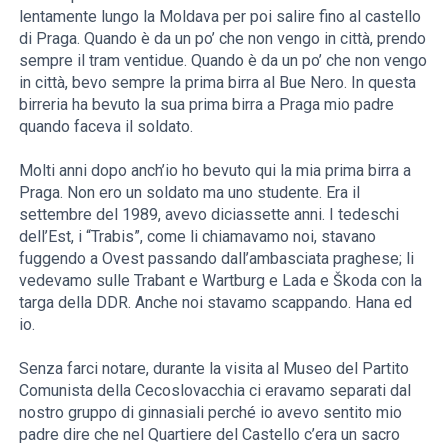
lentamente lungo la Moldava per poi salire fino al castello
di Praga. Quando è da un po’ che non vengo in città, prendo
sempre il tram ventidue. Quando è da un po’ che non vengo
in città, bevo sempre la prima birra al Bue Nero. In questa
birreria ha bevuto la sua prima birra a Praga mio padre
quando faceva il soldato.
Molti anni dopo anch’io ho bevuto qui la mia prima birra a
Praga. Non ero un soldato ma uno studente. Era il
settembre del 1989, avevo diciassette anni. I tedeschi
dell’Est, i “Trabis”, come li chiamavamo noi, stavano
fuggendo a Ovest passando dall’ambasciata praghese; li
vedevamo sulle Trabant e Wartburg e Lada e Škoda con la
targa della DDR. Anche noi stavamo scappando. Hana ed
io.
Senza farci notare, durante la visita al Museo del Partito
Comunista della Cecoslovacchia ci eravamo separati dal
nostro gruppo di ginnasiali perché io avevo sentito mio
padre dire che nel Quartiere del Castello c’era un sacro