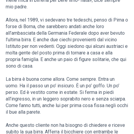
viene mica in birreria per bere limo- nata», dice sempre
mio padre.
Allora, nel 1989, vi sedevano tre tedeschi, penso di Pirna o
forse di Borna, che sarebbero andati anche loro
all’ambasciata della Germania Federale dopo aver bevuto
l’ultima birra. E anche due ciechi provenienti dal vicino
Istituto per non vedenti. Oggi siedono qui alcuni austriaci e
molta gente del posto prima di tornare a casa e alla
propria famiglia. E anche un paio di figure solitarie, che qui
sono di casa.
La birra è buona come allora. Come sempre. Entra un
uomo. Ha il passo un po’ insicuro. È un po’ goffo. Un po’
perso. Ed è vestito come in estate. Si ferma in piedi
all’ingresso, in un leggero soprabito nero e senza sciarpa.
Come fanno tutti, anche lui per prima cosa fissa negli occhi
il bue alla parete.
Anche questo cliente non ha bisogno di chiedere e riceve
subito la sua birra. Afferra il bicchiere con entrambe le