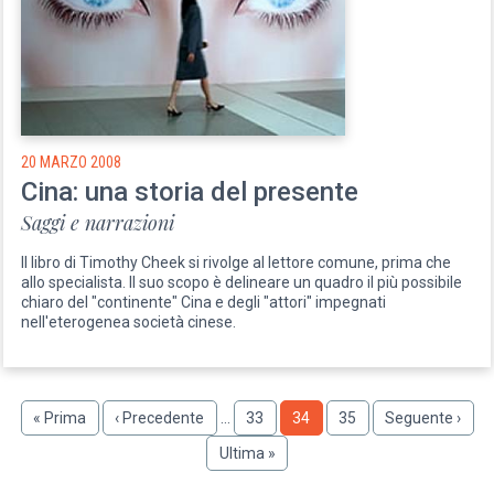
20 MARZO 2008
Cina: una storia del presente
Saggi e narrazioni
Il libro di Timothy Cheek si rivolge al lettore comune, prima che
allo specialista. Il suo scopo è delineare un quadro il più possibile
chiaro del "continente" Cina e degli "attori" impegnati
nell'eterogenea società cinese.
Paginazione
Prima
« Prima
Pagina
‹ Precedente
…
Pagina
33
Pagina
34
Pagina
35
Pagina
Seguente ›
pagina
precedente
successiva
Ultima
Ultima »
pagina