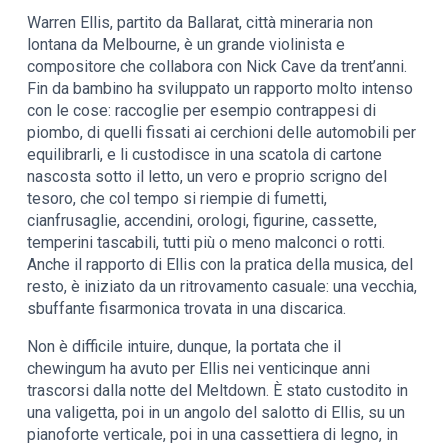
Warren Ellis, partito da Ballarat, città mineraria non
lontana da Melbourne, è un grande violinista e
compositore che collabora con Nick Cave da trent’anni.
Fin da bambino ha sviluppato un rapporto molto intenso
con le cose: raccoglie per esempio contrappesi di
piombo, di quelli fissati ai cerchioni delle automobili per
equilibrarli, e li custodisce in una scatola di cartone
nascosta sotto il letto, un vero e proprio scrigno del
tesoro, che col tempo si riempie di fumetti,
cianfrusaglie, accendini, orologi, figurine, cassette,
temperini tascabili, tutti più o meno malconci o rotti.
Anche il rapporto di Ellis con la pratica della musica, del
resto, è iniziato da un ritrovamento casuale: una vecchia,
sbuffante fisarmonica trovata in una discarica.
Non è difficile intuire, dunque, la portata che il
chewingum ha avuto per Ellis nei venticinque anni
trascorsi dalla notte del Meltdown. È stato custodito in
una valigetta, poi in un angolo del salotto di Ellis, su un
pianoforte verticale, poi in una cassettiera di legno, in