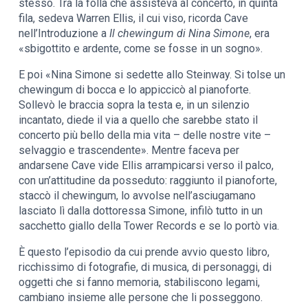
stesso. Tra la folla che assisteva al concerto, in quinta
fila, sedeva Warren Ellis, il cui viso, ricorda Cave
nell’Introduzione a
Il chewingum di Nina Simone
, era
«sbigottito e ardente, come se fosse in un sogno».
E poi «Nina Simone si sedette allo Steinway. Si tolse un
chewingum di bocca e lo appiccicò al pianoforte.
Sollevò le braccia sopra la testa e, in un silenzio
incantato, diede il via a quello che sarebbe stato il
concerto più bello della mia vita – delle nostre vite –
selvaggio e trascendente». Mentre faceva per
andarsene Cave vide Ellis arrampicarsi verso il palco,
con un’attitudine da posseduto: raggiunto il pianoforte,
staccò il chewingum, lo avvolse nell’asciugamano
lasciato lì dalla dottoressa Simone, infilò tutto in un
sacchetto giallo della Tower Records e se lo portò via.
È questo l’episodio da cui prende avvio questo libro,
ricchissimo di fotografie, di musica, di personaggi, di
oggetti che si fanno memoria, stabiliscono legami,
cambiano insieme alle persone che li posseggono.