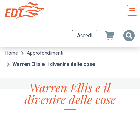
Salta
al
contenuto
principale
Accedi
Home
Approfondimenti
Briciole
di
Warren Ellis e il divenire delle cose
pane
Warren Ellis e il
divenire delle cose